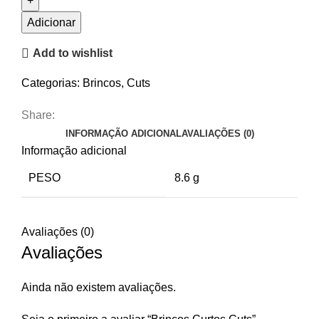
Brincos
Curtos
Adicionar
Cuts
Add to wishlist
Categorias:
Brincos
,
Cuts
Share:
INFORMAÇÃO ADICIONAL
AVALIAÇÕES (0)
Informação adicional
PESO
8.6 g
Avaliações (0)
Avaliações
Ainda não existem avaliações.