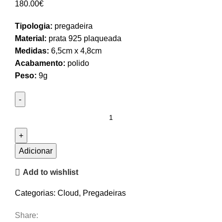
180.00
€
Tipologia:
pregadeira
Material:
prata 925 plaqueada
Medidas:
6,5cm x 4,8cm
Acabamento:
polido
Peso:
9g
Quantidade
de
Pregadeira
Nuvem
Adicionar
Grande
Add to wishlist
Categorias:
Cloud
,
Pregadeiras
Share: